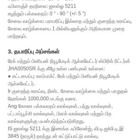
ஃபிளாஞ்ச் தரநிலை: ஐஎஸ்ஓ 5211
சுழற்றும் பக்கவாதம்: 0 ° - 90 ° (+/- 5 °)
சேவை வாழ்க்கை: பராமரிப்பு இல்லாத மற்றும் குறைந்த உராய்வு,
சேவை வாழ்க்கையை 1 மில்லியனுக்கும் அதிகமான முறை
மாற்றவும்.
3. தயாரிப்பு அம்சங்கள்
ரேக் மற்றும் பினியன் நியூமேடிக் ஆக்சுவேட்டர் ஸ்பிரிங் ரிட்டர்ன்
JHA0050SR க்கு கீழே உள்ள பண்புகள் உள்ளன:
● கட்டமைப்பு: காம்பாக்ட் ரேக் மற்றும் பினியன் நியூமேடிக்
ஆக்சுவேட்டர்.
Ir குறைந்த உராய்வு, நீண்ட சேவை வாழ்க்கை மற்றும் மாறுதல்
நேரங்கள் 1000,000 மடங்கு வரை.
Ang கோண பக்கவாதம் வால்வுகள், பந்து வால்வுகள்,
பட்டாம்பூச்சி வால்வுகள், பிளக் வால்வுகள் மற்றும் பிற
வால்வுகளுக்கு பயன்படுத்தப்படுகிறது.
IS ஐஎஸ்ஓ 5211 க்கு இணங்க ஃபிளேன்ஜ், வி.டி.ஐ/வி.டி.இ
3845 (நாமூர்) தரத்துடன் கட்டுப்பாட்டு வால்வு.