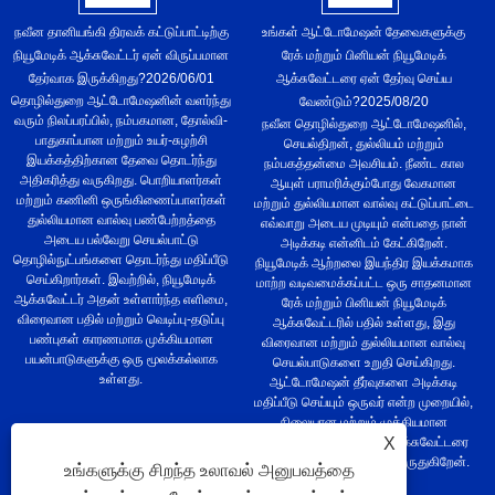
நவீன தானியங்கி திரவக் கட்டுப்பாட்டிற்கு
உங்கள் ஆட்டோமேஷன் தேவைகளுக்கு
நியூமேடிக் ஆக்சுவேட்டர் ஏன் விருப்பமான
ரேக் மற்றும் பினியன் நியூமேடிக்
தேர்வாக இருக்கிறது?
2026/06/01
ஆக்சுவேட்டரை ஏன் தேர்வு செய்ய
தொழில்துறை ஆட்டோமேஷனின் வளர்ந்து
வேண்டும்?
2025/08/20
வரும் நிலப்பரப்பில், நம்பகமான, தோல்வி-
நவீன தொழில்துறை ஆட்டோமேஷனில்,
பாதுகாப்பான மற்றும் உயர்-சுழற்சி
செயல்திறன், துல்லியம் மற்றும்
இயக்கத்திற்கான தேவை தொடர்ந்து
நம்பகத்தன்மை அவசியம். நீண்ட கால
அதிகரித்து வருகிறது. பொறியாளர்கள்
ஆயுள் பராமரிக்கும்போது வேகமான
மற்றும் கணினி ஒருங்கிணைப்பாளர்கள்
மற்றும் துல்லியமான வால்வு கட்டுப்பாட்டை
துல்லியமான வால்வு பண்பேற்றத்தை
எவ்வாறு அடைய முடியும் என்பதை நான்
அடைய பல்வேறு செயல்பாட்டு
அடிக்கடி என்னிடம் கேட்கிறேன்.
தொழில்நுட்பங்களை தொடர்ந்து மதிப்பீடு
நியூமேடிக் ஆற்றலை இயந்திர இயக்கமாக
செய்கிறார்கள். இவற்றில், நியூமேடிக்
மாற்ற வடிவமைக்கப்பட்ட ஒரு சாதனமான
ஆக்சுவேட்டர் அதன் உள்ளார்ந்த எளிமை,
ரேக் மற்றும் பினியன் நியூமேடிக்
விரைவான பதில் மற்றும் வெடிப்பு-தடுப்பு
ஆக்சுவேட்டரில் பதில் உள்ளது, இது
பண்புகள் காரணமாக முக்கியமான
விரைவான மற்றும் துல்லியமான வால்வு
பயன்பாடுகளுக்கு ஒரு மூலக்கல்லாக
செயல்பாடுகளை உறுதி செய்கிறது.
உள்ளது.
ஆட்டோமேஷன் தீர்வுகளை அடிக்கடி
மதிப்பீடு செய்யும் ஒருவர் என்ற முறையில்,
நிலையான மற்றும் முக்கியமான
பயன்பாடுகளுக்கு இந்த ஆக்சுவேட்டரை
X
இன்றியமையாததாக நான் கருதுகிறேன்.
உங்களுக்கு சிறந்த உலாவல் அனுபவத்தை