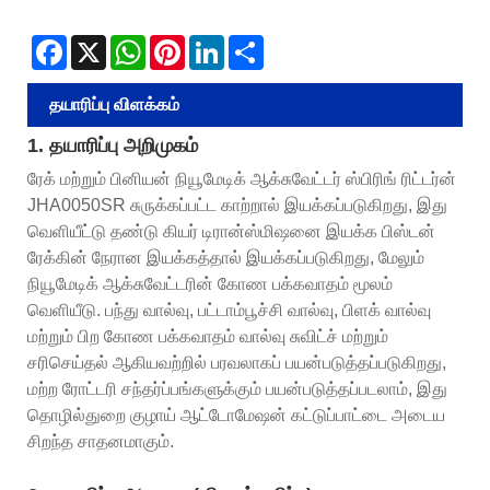
Facebook
X
WhatsApp
Pinterest
LinkedIn
Share
தயாரிப்பு விளக்கம்
1. தயாரிப்பு அறிமுகம்
ரேக் மற்றும் பினியன் நியூமேடிக் ஆக்சுவேட்டர் ஸ்பிரிங் ரிட்டர்ன்
JHA0050SR சுருக்கப்பட்ட காற்றால் இயக்கப்படுகிறது, இது
வெளியீட்டு தண்டு கியர் டிரான்ஸ்மிஷனை இயக்க பிஸ்டன்
ரேக்கின் நேரான இயக்கத்தால் இயக்கப்படுகிறது, மேலும்
நியூமேடிக் ஆக்சுவேட்டரின் கோண பக்கவாதம் மூலம்
வெளியீடு. பந்து வால்வு, பட்டாம்பூச்சி வால்வு, பிளக் வால்வு
மற்றும் பிற கோண பக்கவாதம் வால்வு சுவிட்ச் மற்றும்
சரிசெய்தல் ஆகியவற்றில் பரவலாகப் பயன்படுத்தப்படுகிறது,
மற்ற ரோட்டரி சந்தர்ப்பங்களுக்கும் பயன்படுத்தப்படலாம், இது
தொழில்துறை குழாய் ஆட்டோமேஷன் கட்டுப்பாட்டை அடைய
சிறந்த சாதனமாகும்.