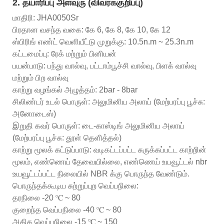
2. தயாரிப்பு அளவுரு (விவரக்குறிப்பு)
மாதிரி: JHA0050Sr
பிரதான வசந்த வகை: கே 6, கே 8, கே 10, கே 12
ஸ்பிரிங் எண்ட் வெளியீட்டு முறுக்கு: 10.5n.m ~ 25.3n.m
கட்டமைப்பு: ரேக் மற்றும் பினியன்
பயன்பாடு: பந்து வால்வு, பட்டாம்பூச்சி வால்வு, பிளக் வால்வு
மற்றும் பிற வால்வு
காற்று வழங்கல் அழுத்தம்: 2bar - 8bar
சிலிண்டர் உடல் பொருள்: அலுமினிய அலாய் (மேற்பரப்பு பூச்சு:
அனோடைஸ்)
இறுதி கவர் பொருள்: டை-காஸ்டிங் அலுமினிய அலாய்
(மேற்பரப்பு பூச்சு: தூள் தெளித்தல்)
காற்று மூலக் கட்டுப்பாடு: வடிகட்டப்பட்ட சுருக்கப்பட்ட காற்றின்
மூலம், எண்ணெய் தேவையில்லை, எண்ணெய் உயவூட்டல் nbr
உயவூட்டப்பட்ட நிலையில் NBR க்கு பொருந்த வேண்டும்.
பொருந்தக்கூடிய சுற்றுப்புற வெப்பநிலை:
தரநிலை -20 ℃ ~ 80
குறைந்த வெப்பநிலை -40 ℃ ~ 80
அதிக வெப்பநிலை -15 ℃ ~ 150